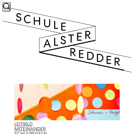
LEITBILD
MITEINANDER
SCHULREGELN