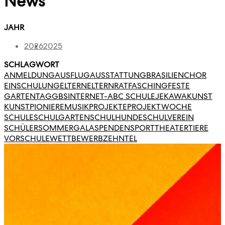
News
JAHR
2026
2025
SCHLAGWORT
ANMELDUNG
AUSFLUG
AUSSTATTUNG
BRASILIEN
CHOR
EINSCHULUNG
ELTERN
ELTERNRAT
FASCHING
FESTE
GARTENTAG
GBS
INTERNET-ABC SCHULE
JEKAWA
KUNST
KUNSTPIONIERE
MUSIK
PROJEKTE
PROJEKTWOCHE
SCHULE
SCHULGARTEN
SCHULHUNDE
SCHULVEREIN
SCHÜLER
SOMMERGALA
SPENDEN
SPORT
THEATER
TIERE
VORSCHULE
WETTBEWERB
ZEHNTEL